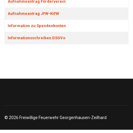
Aufnahmeantrag Förderverein
Aufnahmeantrag JFW-KiFW
Information zu Spendenkonten
Informationsschreiben DSGVo
© 2026 Freiwillige Feuerwehr Georgenhausen-Zeilhard