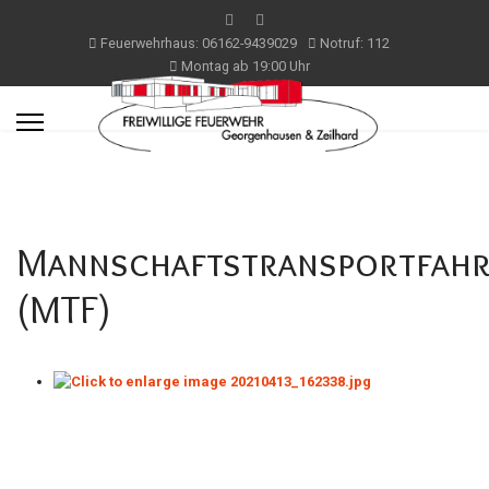
Feuerwehrhaus: 06162-9439029
Notruf: 112
Montag ab 19:00 Uhr
Mannschaftstransportfah
(MTF)